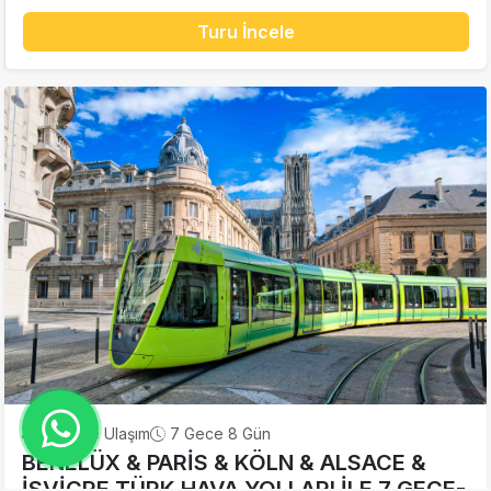
Turu İncele
Uçak ile Ulaşım
7 Gece 8 Gün
BENELÜX & PARİS & KÖLN & ALSACE &
İSVİÇRE TÜRK HAVA YOLLARI İLE 7 GECE-