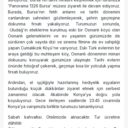
'Panorama 1326 Bursa' müzesi ziyareti ile devam ediyoruz.
Burada, Bursa'nın fetih anlarını ve tarihi dönemini
canlandıran sahneleri gözlemleyerek, şehrin geçmişine
dokunma fırsatı yakalıyoruz. Turumuzun sonunda,
Uludağ'ın eteklerine kurulmuş eski bir Osmanlı köyü olan
Osmanlı geleneklerini ve ev yaşamını günümüzde de
sürdüren çok sayıda dizi ve sinema filmine de ev sahipliği
yapan Cumalıkızık Köyü'ne varıyoruz. Eski Türk evlerinin bir
araya geldiği bu muhteşem köy, Osmanlı döneminin mimari
dokusunu koruyarak günümüze ulaşmıştır. Tarihi evlerin
önünde fotoğraf çekerek, geçmişe kısa bir yolculuk yapma
fırsatı buluyoruz.
Ardından, el işçiliğiyle hazırlanmış hediyelik eşyaların
bulunduğu küçük dükkânları ziyaret etmek için serbest
zamanımız olacak. Akabinde Konya’ya doğru yola
koyuluyoruz. Gece ilerleyen saatlerde 23:45 civarında
Konya’ya varışımızla birlikte turumuzu tamamlıyoruz.
Sabah kahvaltısı: Otelimizde alınacaktır. Tur ücretine
dâhildir.