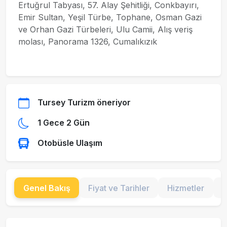
Ertuğrul Tabyası, 57. Alay Şehitliği, Conkbayırı,
Emir Sultan, Yeşil Türbe, Tophane, Osman Gazi
ve Orhan Gazi Türbeleri, Ulu Camii, Alış veriş
molası, Panorama 1326, Cumalıkızık
Tursey Turizm öneriyor
1 Gece 2 Gün
Otobüsle Ulaşım
Genel Bakış
Fiyat ve Tarihler
Hizmetler
G