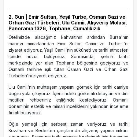
2. Gün | Emir Sultan, Yeşil Türbe, Osman Gazi ve
Orhan Gazi Türbeleri, Ulu Camii, Alışveriş Molası,
Panorama 1326, Tophane, Cumalıkızık
Otelimizde alacağımız kahvaltının ardından Bursa'nın
manevi mimarlarından Emir Sultan Camii ve Türbesi'ni
ziyaret ediyoruz. Yeşil Camii'nin sükûneti ve tarihi atmosferi
içinde huzur buluyoruz. Sonrasında, şehrin tarihi
merkezinde yer alan Tophane bölgesine geçiyoruz ve
Osmanlı tarihine ışık tutan Osman Gazi ve Orhan Gazi
Türbeleri'ni ziyaret ediyoruz.
Ulu Camii'nin muhteşem yapısını görmek için tarihi camiye
doğru yola çıkıyoruz. İçerisindeki görkemli detayları ve dini
motifleri rehberimiz eşliğinde keşfediyoruz, Osmanlı
döneminin estetik ve mimari inceliklerini yakından inceleme
fırsatı buluyoruz.
Öğle yemeği için serbest zaman veriyoruz ve tarihi
Kozahan ve Bedesten çarşılarında alışveriş yapma imkânı
sunuyoruz. Bursa'nın tarihi mirasını keşfetmek için turumuza