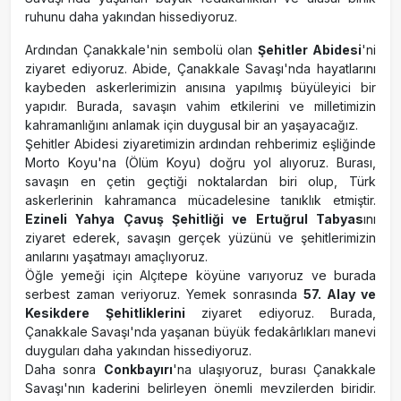
ruhunu daha yakından hissediyoruz.
Ardından Çanakkale'nin sembolü olan
Şehitler Abidesi
'ni
ziyaret ediyoruz. Abide, Çanakkale Savaşı'nda hayatlarını
kaybeden askerlerimizin anısına yapılmış büyüleyici bir
yapıdır. Burada, savaşın vahim etkilerini ve milletimizin
kahramanlığını anlamak için duygusal bir an yaşayacağız.
Şehitler Abidesi ziyaretimizin ardından rehberimiz eşliğinde
Morto Koyu'na (Ölüm Koyu) doğru yol alıyoruz. Burası,
savaşın en çetin geçtiği noktalardan biri olup, Türk
askerlerinin kahramanca mücadelesine tanıklık etmiştir.
Ezineli Yahya Çavuş Şehitliği ve Ertuğrul Tabyas
ını
ziyaret ederek, savaşın gerçek yüzünü ve şehitlerimizin
anılarını yaşatmayı amaçlıyoruz.
Öğle yemeği için Alçıtepe köyüne varıyoruz ve burada
serbest zaman veriyoruz. Yemek sonrasında
57. Alay ve
Kesikdere Şehitliklerini
ziyaret ediyoruz. Burada,
Çanakkale Savaşı'nda yaşanan büyük fedakârlıkları manevi
duyguları daha yakından hissediyoruz.
Daha sonra
Conkbayırı
'na ulaşıyoruz, burası Çanakkale
Savaşı'nın kaderini belirleyen önemli mevzilerden biridir.