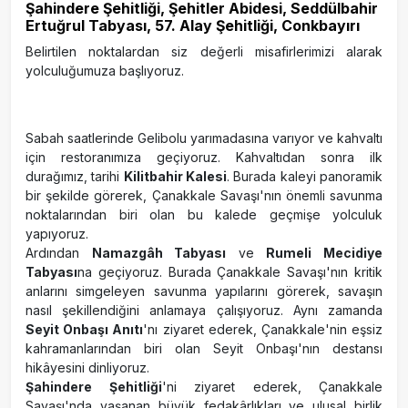
Şahindere Şehitliği, Şehitler Abidesi, Seddülbahir
Ertuğrul Tabyası, 57. Alay Şehitliği, Conkbayırı
Belirtilen noktalardan siz değerli misafirlerimizi alarak
yolculuğumuza başlıyoruz.
Sabah saatlerinde Gelibolu yarımadasına varıyor ve kahvaltı
için restoranımıza geçiyoruz. Kahvaltıdan sonra ilk
durağımız, tarihi
Kilitbahir Kalesi
. Burada kaleyi panoramik
bir şekilde görerek, Çanakkale Savaşı'nın önemli savunma
noktalarından biri olan bu kalede geçmişe yolculuk
yapıyoruz.
Ardından
Namazgâh Tabyası
ve
Rumeli Mecidiye
Tabyası
na geçiyoruz. Burada Çanakkale Savaşı'nın kritik
anlarını simgeleyen savunma yapılarını görerek, savaşın
nasıl şekillendiğini anlamaya çalışıyoruz. Aynı zamanda
Seyit Onbaşı Anıtı
'nı ziyaret ederek, Çanakkale'nin eşsiz
kahramanlarından biri olan Seyit Onbaşı'nın destansı
hikâyesini dinliyoruz.
Şahindere Şehitliği
'ni ziyaret ederek, Çanakkale
Savaşı'nda yaşanan büyük fedakârlıkları ve ulusal birlik