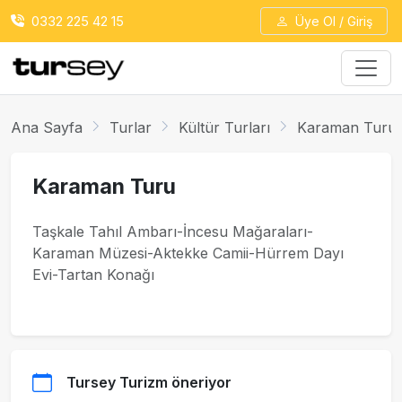
0332 225 42 15
Üye Ol / Giriş
Ana Sayfa
Turlar
Kültür Turları
Karaman Turu
Karaman Turu
Taşkale Tahıl Ambarı-İncesu Mağaraları-
Karaman Müzesi-Aktekke Camii-Hürrem Dayı
Evi-Tartan Konağı
Tursey Turizm öneriyor