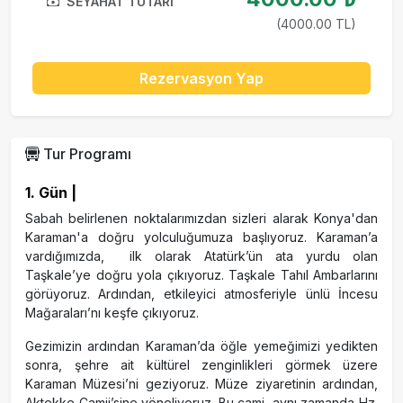
SEYAHAT TUTARI
(4000.00 TL)
Rezervasyon Yap
Tur Programı
1. Gün |
Sabah belirlenen noktalarımızdan sizleri alarak Konya'dan
Karaman'a doğru yolculuğumuza başlıyoruz. Karaman’a
vardığımızda, ilk olarak Atatürk’ün ata yurdu olan
Taşkale’ye doğru yola çıkıyoruz. Taşkale Tahıl Ambarlarını
görüyoruz. Ardından, etkileyici atmosferiyle ünlü İncesu
Mağaraları’nı keşfe çıkıyoruz.
Gezimizin ardından Karaman’da öğle yemeğimizi yedikten
sonra, şehre ait kültürel zenginlikleri görmek üzere
Karaman Müzesi’ni geziyoruz. Müze ziyaretinin ardından,
Aktekke Camii’sine yöneliyoruz. Bu cami, aynı zamanda Hz.