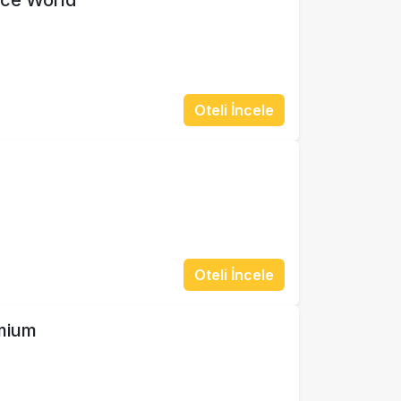
nce World
Oteli İncele
Oteli İncele
mium