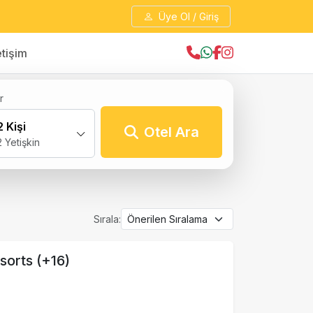
Üye Ol / Giriş
etişim
r
2 Kişi
Otel Ara
2 Yetişkin
Sırala:
sorts (+16)