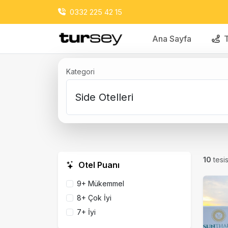
0332 225 42 15
Ana Sayfa
T
Kategori
10
tesi
Otel Puanı
9+ Mükemmel
8+ Çok İyi
7+ İyi