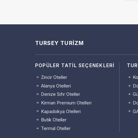
TURSEY TURIZM
POPÜLER TATIL SEÇENEKLERI
TUR
Zincir Oteller
Kon
Alanya Otelleri
Do
Denize Sıfır Oteller
Gün
Kirman Premium Otelleri
Do
Kapadokya Otelleri
GA
Butik Oteller
Termal Oteller